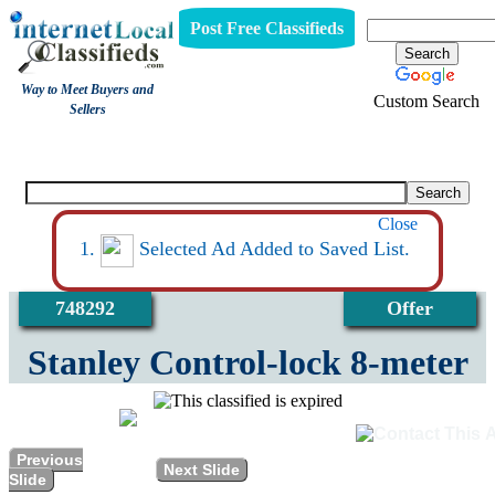
Post Free Classifieds
Way to Meet Buyers and
Custom Search
Sellers
View
Close
Selected Ad Added to Saved List.
748292
Offer
Stanley Control-lock 8-meter
Previous
Next Slide
Slide