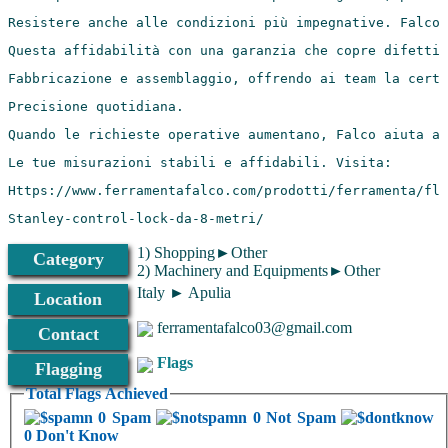
Stanley-control-lock-da-8-metri/
1) Shopping►Other
Category
2) Machinery and Equipments►Other
Italy ► Apulia
Location
ferramentafalco03@gmail.com
Contact
Flags
Flagging
Total Flags Achieved
0 Spam
0 Not Spam
0 Don't Know